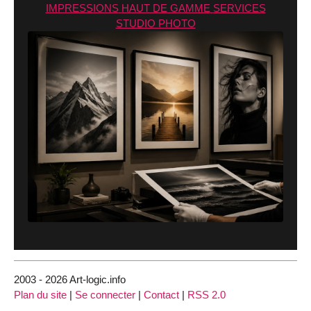
IMPRESSIONS
HAUT DE GAMME
SERVICES
STUDIO PHOTO
2003 - 2026 Art-logic.info
Plan du site
|
Se connecter
|
Contact
|
RSS 2.0