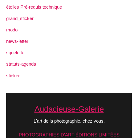
étoiles Pré-requis technique
grand_sticker
modo
news-letter
squelette
statuts-agenda
sticker
Audacieuse-Galerie
L'art de la photographie, chez vous.
PHOTOGRAPHIES D'ART
ÉDITIONS LIMITÉES