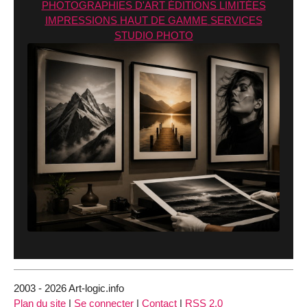
PHOTOGRAPHIES D'ART
ÉDITIONS LIMITÉES
IMPRESSIONS
HAUT DE GAMME
SERVICES
STUDIO PHOTO
2003 - 2026 Art-logic.info
Plan du site
|
Se connecter
|
Contact
|
RSS 2.0