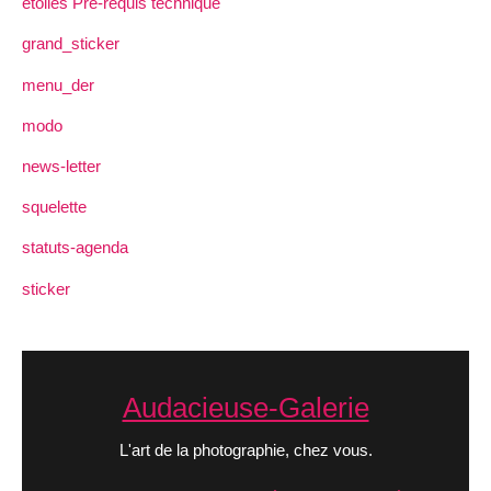
étoiles Pré-requis technique
grand_sticker
menu_der
modo
news-letter
squelette
statuts-agenda
sticker
Audacieuse-Galerie
L'art de la photographie, chez vous.